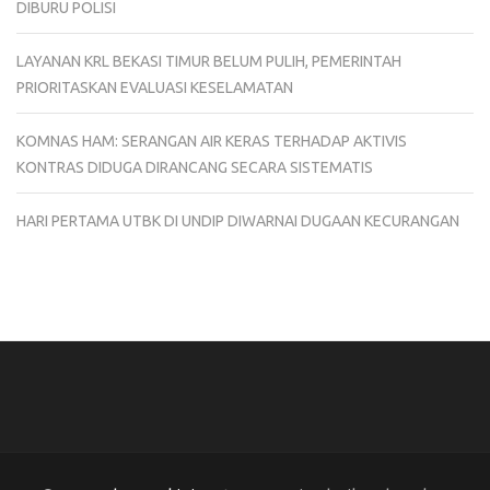
DIBURU POLISI
LAYANAN KRL BEKASI TIMUR BELUM PULIH, PEMERINTAH
PRIORITASKAN EVALUASI KESELAMATAN
KOMNAS HAM: SERANGAN AIR KERAS TERHADAP AKTIVIS
KONTRAS DIDUGA DIRANCANG SECARA SISTEMATIS
HARI PERTAMA UTBK DI UNDIP DIWARNAI DUGAAN KECURANGAN