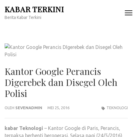
Lompat
KABAR TERKINI
ke
Berita Kabar Terkini
konten
(Tekan
Enter)
Kantor Google Perancis
Digerebek dan Disegel Oleh
Polisi
OLEH
SEVENADMIN
MEI 25, 2016
TEKNOLOGI
kabar
Teknologi
– Kantor Google di Paris, Perancis,
terpaksa berhenti beroperasi. Selasa pagi (24/5/2016)