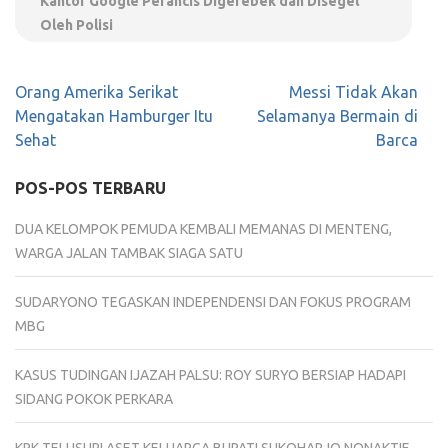
Kantor Google Perancis DIgerebek dan Disegel
Oleh Polisi
Navigasi
Orang Amerika Serikat
Messi Tidak Akan
pos
Mengatakan Hamburger Itu
Selamanya Bermain di
Sehat
Barca
POS-POS TERBARU
DUA KELOMPOK PEMUDA KEMBALI MEMANAS DI MENTENG,
WARGA JALAN TAMBAK SIAGA SATU
SUDARYONO TEGASKAN INDEPENDENSI DAN FOKUS PROGRAM
MBG
KASUS TUDINGAN IJAZAH PALSU: ROY SURYO BERSIAP HADAPI
SIDANG POKOK PERKARA