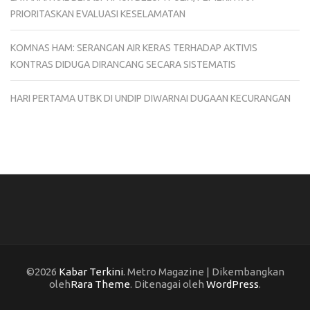
PRIORITASKAN EVALUASI KESELAMATAN
KOMNAS HAM: SERANGAN AIR KERAS TERHADAP AKTIVIS
KONTRAS DIDUGA DIRANCANG SECARA SISTEMATIS
HARI PERTAMA UTBK DI UNDIP DIWARNAI DUGAAN KECURANGAN
©2026
Kabar Terkini
. Metro Magazine | Dikembangkan
oleh
Rara Theme
. Ditenagai oleh
WordPress
.